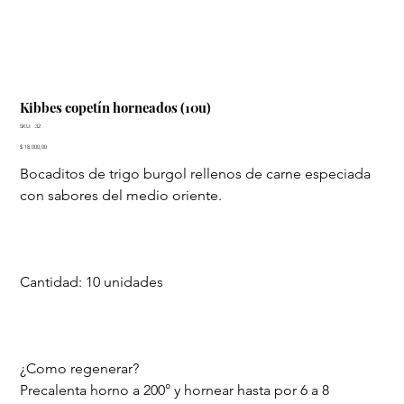
Kibbes copetín horneados (10u)
SKU
SKU:
32
32
Precio
$ 18.000,00
Bocaditos de trigo burgol rellenos de carne especiada
con sabores del medio oriente.
Cantidad: 10 unidades
¿Como regenerar?
Precalenta horno a 200° y hornear hasta por 6 a 8