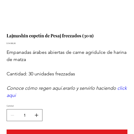
Lajmashin copetín de Pesaj freezados (30 u)
Precio
$ 54.000,00
Empanadas árabes abiertas de carne agridulce de harina
de matza
Cantidad: 30 unidades frezzadas
Conoce cómo regen aquí.erarlo y servirlo haciendo
click
aqui
Cantidad