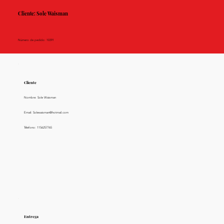
Cliente: Sole Waisman
Número de pedido: 10391
Cliente
Nombre: Sole Waisman
Email:
Solewaisman@hotmail.com
Télefono: 1156257765
Entrega