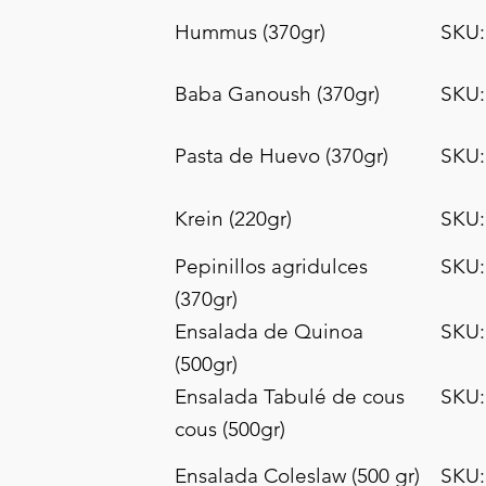
Hummus (370gr)
SKU:
Baba Ganoush (370gr)
SKU:
Pasta de Huevo (370gr)
SKU:
Krein (220gr)
SKU:
Pepinillos agridulces
SKU:
(370gr)
Ensalada de Quinoa
SKU:
(500gr)
Ensalada Tabulé de cous
SKU:
cous (500gr)
Ensalada Coleslaw (500 gr)
SKU: