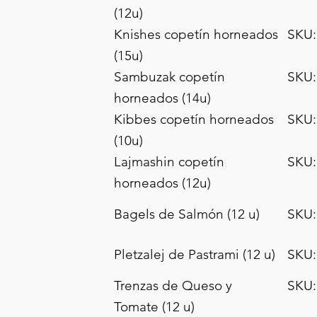
(12u)
Knishes copetín horneados
SKU:
(15u)
Sambuzak copetín
SKU:
horneados (14u)
Kibbes copetín horneados
SKU:
(10u)
Lajmashin copetín
SKU:
horneados (12u)
Bagels de Salmón (12 u)
SKU:
Pletzalej de Pastrami (12 u)
SKU:
Trenzas de Queso y
SKU:
Tomate (12 u)