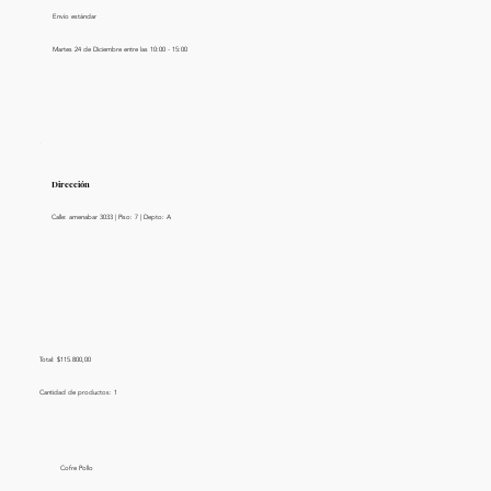
Envío estándar
Martes 24 de Diciembre entre las 10:00 - 15:00
Dirección
Calle: amenabar 3033 | Piso: 7 | Depto: A
Total: $115.800,00
Cantidad de productos: 1
Cofre Pollo