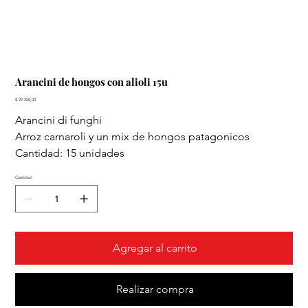
Arancini de hongos con alioli 15u
Precio
$ 29.250,00
Arancini di funghi
Arroz carnaroli y un mix de hongos patagonicos
Cantidad: 15 unidades
Cantidad
Agregar al carrito
Realizar compra