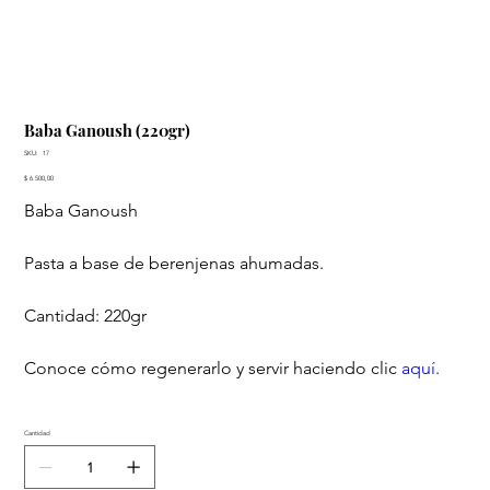
Baba Ganoush (220gr)
SKU
SKU:
17
17
Precio
$ 6.500,00
Baba Ganoush
Pasta a base de berenjenas ahumadas.
Cantidad: 220gr
Conoce cómo regenerarlo y servir haciendo clic
aquí
.
Cantidad