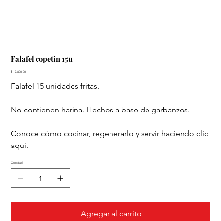
Falafel copetin 15u
Precio
$ 19.800,00
Falafel 15 unidades fritas.
No contienen harina. Hechos a base de garbanzos.
Conoce cómo cocinar, regenerarlo y servir haciendo clic
aquí.
Cantidad
Agregar al carrito