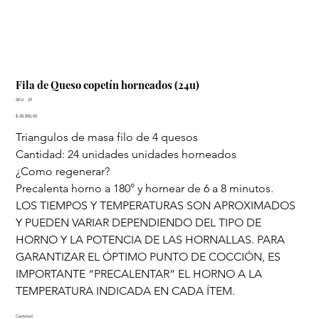
Fila de Queso copetín horneados (24u)
SKU
SKU:
29
29
Precio
$ 28.800,00
Triangulos de masa filo de 4 quesos
Cantidad: 24 unidades unidades horneados
¿Como regenerar?
Precalenta horno a 180° y hornear de 6 a 8 minutos.
LOS TIEMPOS Y TEMPERATURAS SON APROXIMADOS
Y PUEDEN VARIAR DEPENDIENDO DEL TIPO DE
HORNO Y LA POTENCIA DE LAS HORNALLAS. PARA
GARANTIZAR EL ÓPTIMO PUNTO DE COCCIÓN, ES
IMPORTANTE “PRECALENTAR” EL HORNO A LA
TEMPERATURA INDICADA EN CADA ÍTEM.
Cantidad