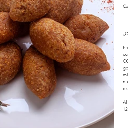
Ca
¿C
Fr
cu
CO
go
mi
nu
ex
Al
12