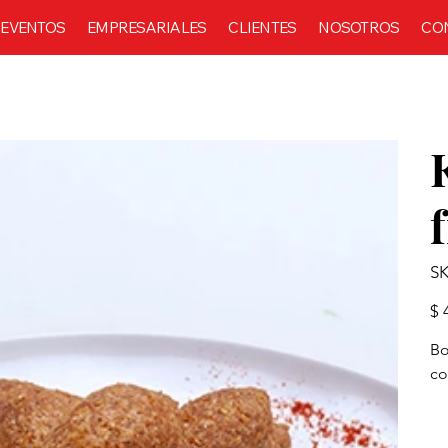
EVENTOS
EMPRESARIALES
CLIENTES
NOSOTROS
CO
SK
Prec
$ 
Bo
co