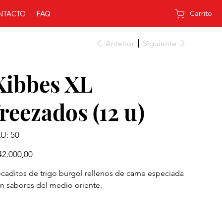
NTACTO
FAQ
Carrito
Anterior
Siguiente
Kibbes XL
freezados (12 u)
SKU
U:
50
50
io
42.000,00
caditos de trigo burgol rellenos de carne especiada
n sabores del medio oriente.