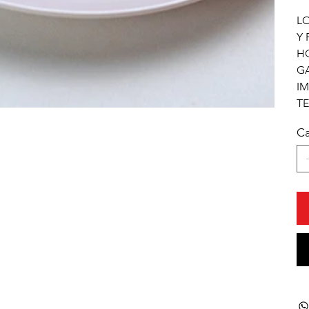
L
Y 
HO
GA
IM
TE
Ca