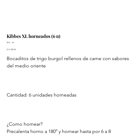
Kibbes XL horneados (6 u)
SKU
SKU:
46
46
Precio
$ 21.000,00
Bocaditos de trigo burgol rellenos de carne con sabores
del medio oriente
Cantidad: 6 unidades horneadas
¿Como hornear?
Precalenta horno a 180° y hornear hasta por 6 a 8