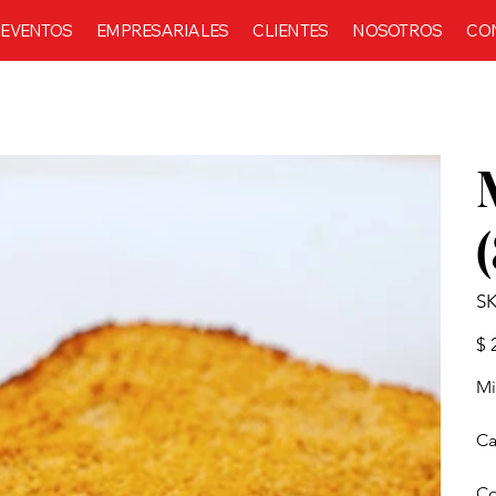
EVENTOS
EMPRESARIALES
CLIENTES
NOSOTROS
CO
SK
Prec
$ 
Mi
Ca
Co