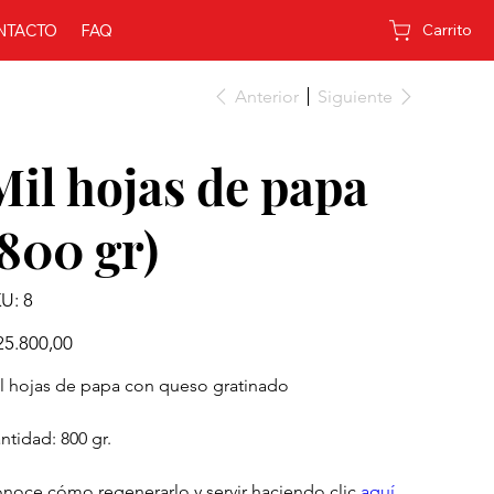
NTACTO
FAQ
Carrito
Anterior
Siguiente
Mil hojas de papa
(800 gr)
SKU
U:
8
8
io
25.800,00
l hojas de papa con queso gratinado
ntidad: 800 gr.
noce cómo regenerarlo y servir haciendo clic
aquí
.