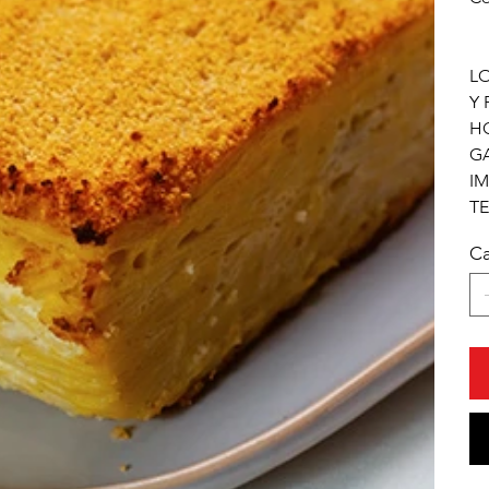
L
Y 
HO
GA
IM
TE
Ca