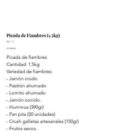
Picada de Fiambres (1.5kg)
SKU
SKU:
73
73
Precio
$ 91.800,00
Picada de fiambres
Cantidad: 1.5kg
Variedad de fiambres:
- Jamón crudo
- Pastrón ahumado
- Lomito ahumado
- Jamón cocido.
- Hummus (390gr)
- Pan pita (20 unidades)
- Crush galletas artesanales (150gr)
- Frutos secos.