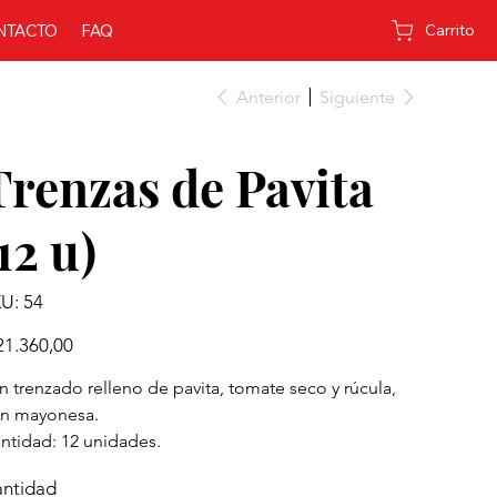
NTACTO
FAQ
Carrito
Anterior
Siguiente
Trenzas de Pavita
12 u)
SKU
U:
54
54
io
21.360,00
n trenzado relleno de pavita, tomate seco y rúcula,
n mayonesa.
ntidad: 12 unidades.
ntidad