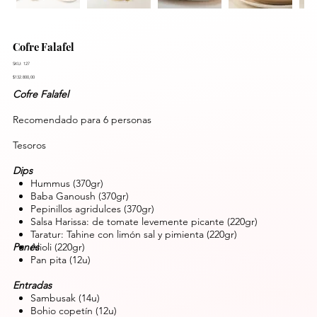
Cofre Falafel
SKU: 127
$132.800,00
Cofre Falafel
Recomendado para 6 personas
Tesoros
Dips
Hummus (370gr)
Baba Ganoush (370gr)
Pepinillos agridulces (370gr)
Salsa Harissa: de tomate levemente picante (220gr)
Taratur: Tahine con limón sal y pimienta (220gr)
Panes
Alioli (220gr)
Pan pita (12u)
Entradas
Sambusak (14u)
Bohio copetín (12u)