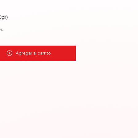
0gr)
a.
Agregar al carrito