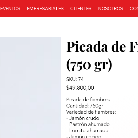
EVENTOS
EMPRESARIALES
CLIENTES
NOSOTROS
CO
Picada de 
(750 gr)
SKU: 74
$49.800,00
Picada de fiambres
Cantidad: 750gr
Variedad de fiambres:
- Jamón crudo
- Pastrón ahumado
- Lomito ahumado
- Jamón cocido.